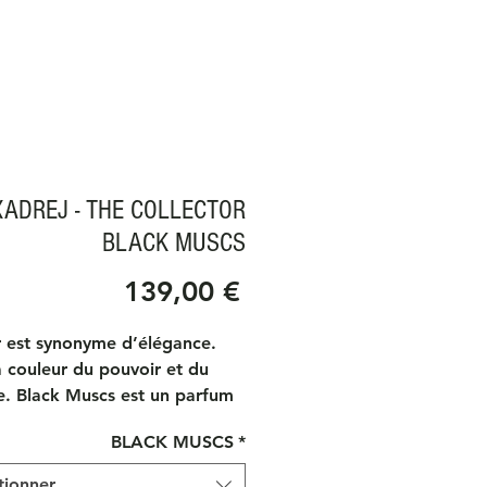
ADREJ - THE COLLECTOR
BLACK MUSCS
Prix
139,00 €
r est synonyme d’élégance.
a couleur du pouvoir et du
e. Black Muscs est un parfum
 et chic de la maison
BLACK MUSCS
*
ndre J. Si vous êtes un
r de parfums musqués et
tionner