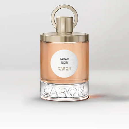
Les fla
qu’un e
packag
possède
Ce parf
présen
votre c
un par
est le 
idéal 
pour v
parfum 
à la ma
Les not
mélange
bergam
aux acc
déploi