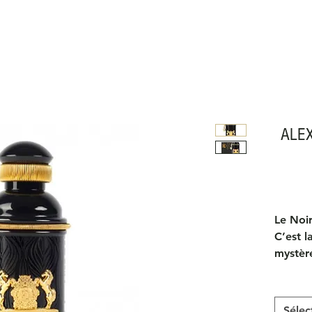
ALEX
Le Noi
C’est l
mystèr
élégant
d’Alexa
amateu
Sélec