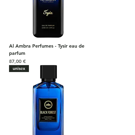
Al Ambra Perfumes - Tysir eau de
parfum
Prix
87,00 €
unisex