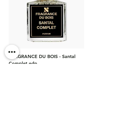
FRAGRANCE DU BOIS - Santal
Complet edp
Prix
285,00 €
unisex