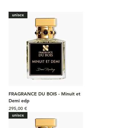
unisex
FRAGRANCE DU BOIS - Minuit et
Demi edp
Prix
295,00 €
unisex