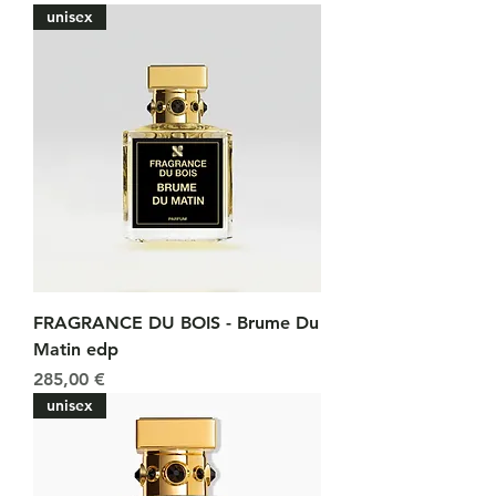
unisex
FRAGRANCE DU BOIS - Brume Du
Matin edp
Prix
285,00 €
unisex