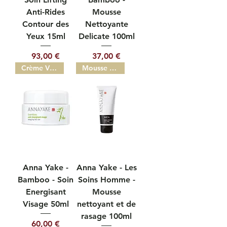
Anti-Rides
Mousse
Contour des
Nettoyante
Yeux 15ml
Delicate 100ml
Prix
Prix
93,00 €
37,00 €
Crème Visage 50ml
Mousse nettoyante et de rasage
Anna Yake -
Anna Yake - Les
Bamboo - Soin
Soins Homme -
Energisant
Mousse
Visage 50ml
nettoyant et de
rasage 100ml
Prix
60,00 €