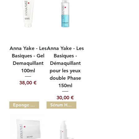
Anna Yake - Les
Anna Yake - Les
Basiques - Gel
Basiques -
Demaquillant
Démaquillant
100ml
pour les yeux
double Phase
Prix
38,00 €
150ml
Prix
30,00 €
Eponge Démaquillante
Sérum Hydratation 30ml