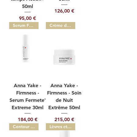
50ml
Prix
126,00 €
Prix
95,00 €
Serum Fermete' Extreme 30ml
Crème de Nuit 50ml
Anna Yake -
Anna Yake -
Firmness -
Firmness - Soin
Serum Fermete'
de Nuit
Extreme 30ml
Extrême 50ml
Prix
Prix
184,00 €
215,00 €
Contour des Yeux
Lèvres et Contour