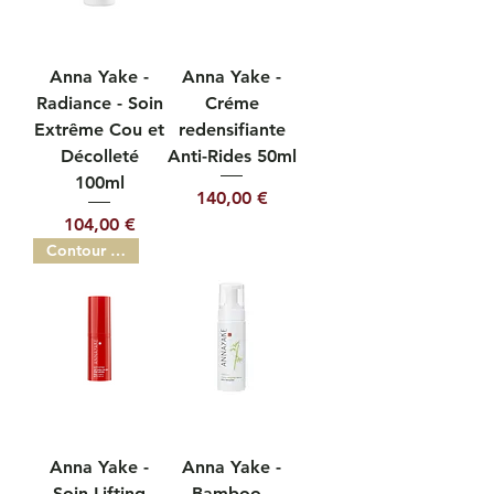
Anna Yake -
Anna Yake -
Radiance - Soin
Créme
Extrême Cou et
redensifiante
Décolleté
Anti-Rides 50ml
100ml
Prix
140,00 €
Prix
104,00 €
Contour des yeaux
Anna Yake -
Anna Yake -
Soin Lifting
Bamboo -