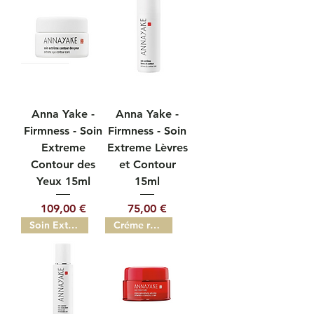
Anna Yake -
Anna Yake -
Firmness - Soin
Firmness - Soin
Extreme
Extreme Lèvres
Contour des
et Contour
Yeux 15ml
15ml
Prix
Prix
109,00 €
75,00 €
Soin Extreme Cou et Decollete'
Créme redensifiante