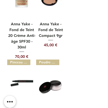
Anna Yake -
Anna Yake -
Fond de Teint
Fond de Teint
20 Crème Anti-
Compact 9gr
âge SPF30 -
Prix
45,00 €
30ml
Prix
70,00 €
Pinceau Lumière 1,7ml
Poudre Transparente 10gr