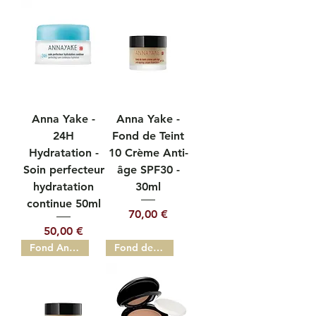
Anna Yake -
Anna Yake -
24H
Fond de Teint
Hydratation -
10 Crème Anti-
Soin perfecteur
âge SPF30 -
hydratation
30ml
continue 50ml
Prix
70,00 €
Prix
50,00 €
Fond Anti-âge SPF30
Fond de Teint Compact