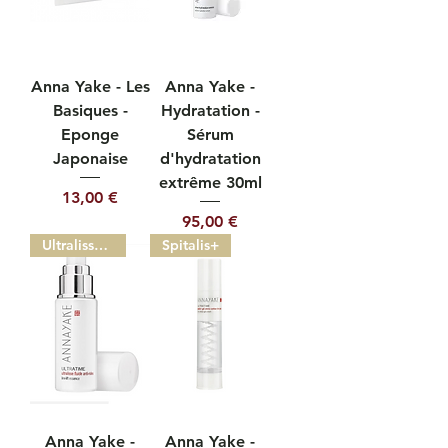
Anna Yake - Les
Anna Yake -
Basiques -
Hydratation -
Eponge
Sérum
Japonaise
d'hydratation
extrême 30ml
Prix
13,00 €
Prix
95,00 €
Ultralisse Fluide 30ml
Spitalis+
Anna Yake -
Anna Yake -