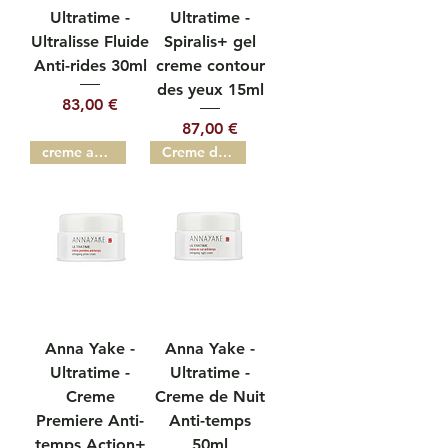
Ultratime -
Ultratime -
Ultralisse Fluide
Spiralis+ gel
Anti-rides 30ml
creme contour
des yeux 15ml
Prix
83,00 €
Prix
87,00 €
creme action+ 50ml
Creme de nuit anti-temps
Anna Yake -
Anna Yake -
Ultratime -
Ultratime -
Creme
Creme de Nuit
Premiere Anti-
Anti-temps
temps Action+
50ml