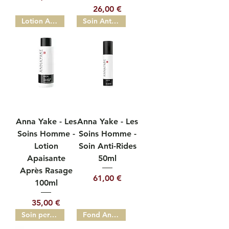
Prix
26,00 €
Lotion Apaisante 100ml
Soin Anti-Rides 50ml
Anna Yake - Les
Anna Yake - Les
Soins Homme -
Soins Homme -
Lotion
Soin Anti-Rides
Apaisante
50ml
Après Rasage
Prix
61,00 €
100ml
Prix
35,00 €
Soin perfecteur 24h
Fond Anti-âge SPF30