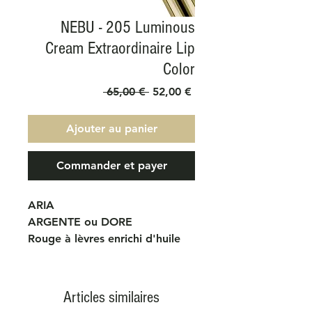
NEBU - 205 Luminous
Cream Extraordinaire Lip
Color
Prix
Prix
 65,00 € 
52,00 €
original
promotionnel
Ajouter au panier
Commander et payer
ARIA
ARGENTE ou DORE
Rouge à lèvres enrichi d'huile
d'amande, d'huile de jojoba et
de beurre d'amande qui
régénèrent et nourrissent les
Articles similaires
lèvres. La texture est très douce