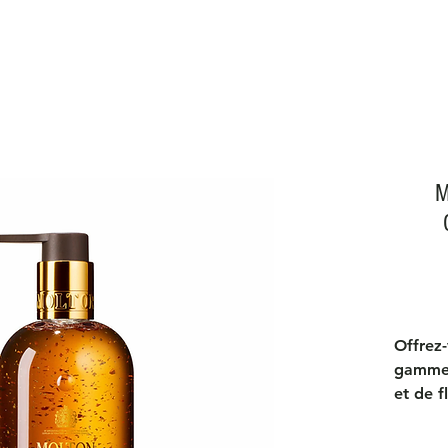
M
Offrez-
gamme 
et de f
ce lav
riche.