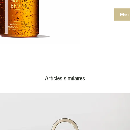
Notes d
muscad
Me n
Notes d
thé noi
Notes d
miel.
Articles similaires