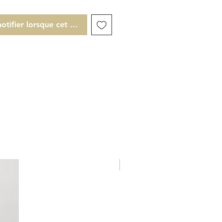
e tête : feuille de cannelle,
e et bergamote.
otifier lorsque cet article est disponible
e coeur : elemi, myrrhe et
r.
e fond : oudh, vétiver et
Eau de Parfum