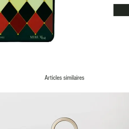
de ceux
plaisir
de s'at
ils n’h
quelle 
meille
arme qu
une att
synaps
cachée
désir e
Articles similaires
est un 
lequel 
force v