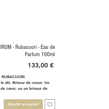
IRUM - Rubacuori - Eau de
Parfum 100ml
Prix
133,00 €
 RUBACUORI
le dit. Briseur de coeur. Un
 de cœur, ou un briseur de
it de vol. Ils volent les
, les pensées, l’attention et,
Ajouter au panier
de compte, le cœur et l’âme