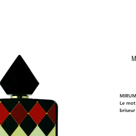
M
MIRUM
Le mot 
briseur
cœur, v
regards
en fin 