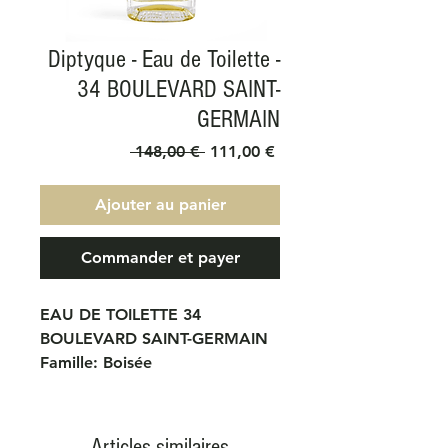
Diptyque - Eau de Toilette -
34 BOULEVARD SAINT-
GERMAIN
Prix
Prix
 148,00 € 
111,00 €
original
promotionnel
Ajouter au panier
Commander et payer
EAU DE TOILETTE 34
BOULEVARD SAINT-GERMAIN
Famille: Boisée
Un pari fou, mettre en parfum
l’odeur de la boutique du 34
boulevard Saint Germain...
Articles similaires